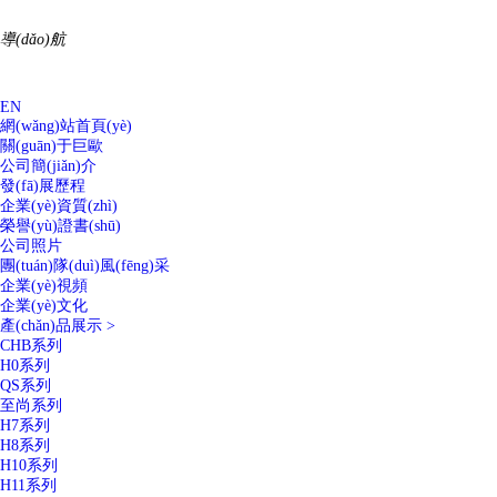
導(dǎo)航
EN
網(wǎng)站首頁(yè)
關(guān)于巨歐
公司簡(jiǎn)介
發(fā)展歷程
企業(yè)資質(zhì)
榮譽(yù)證書(shū)
公司照片
團(tuán)隊(duì)風(fēng)采
企業(yè)視頻
企業(yè)文化
產(chǎn)品展示
>
CHB系列
H0系列
QS系列
至尚系列
H7系列
H8系列
H10系列
H11系列