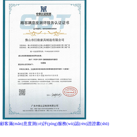
顧客滿(mǎn)意度測(cè)評(píng)服務(wù)認(rèn)證證書(shū)