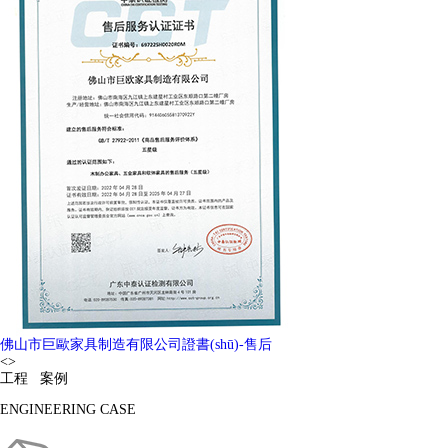
佛山市巨歐家具制造有限公司證書(shū)-售后
<
>
工程 案例
ENGINEERING CASE