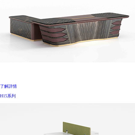
了解詳情
H15系列