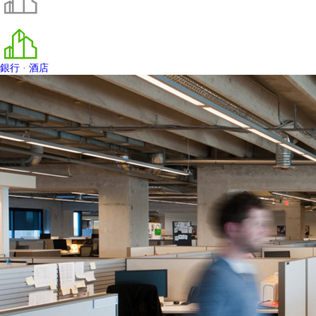
銀行 · 酒店