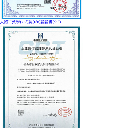
人體工效學(xué)認(rèn)證證書(shū)