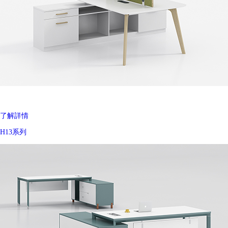
了解詳情
H13系列