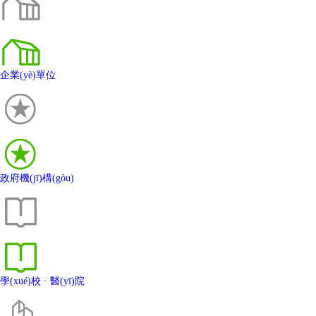
企業(yè)單位
政府機(jī)構(gòu)
學(xué)校 · 醫(yī)院