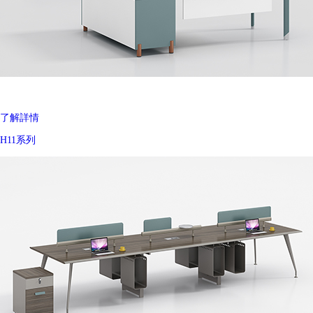
了解詳情
H11系列