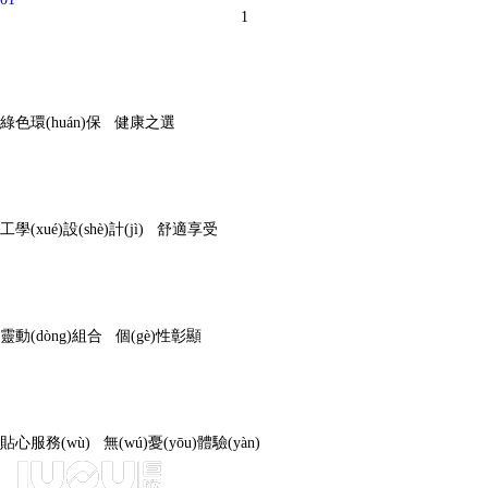
1
綠色環(huán)保 健康之選
工學(xué)設(shè)計(jì) 舒適享受
靈動(dòng)組合 個(gè)性彰顯
貼心服務(wù) 無(wú)憂(yōu)體驗(yàn)