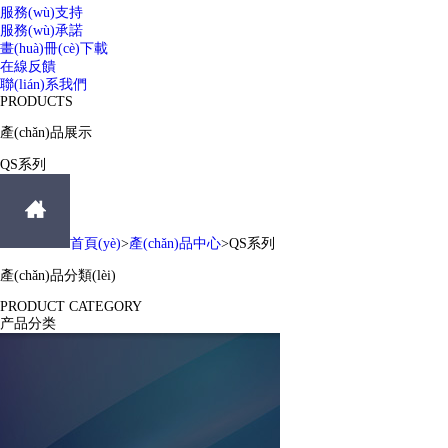
服務(wù)支持
服務(wù)承諾
畫(huà)冊(cè)下載
在線反饋
聯(lián)系我們
PRODUCTS
產(chǎn)品展示
QS系列
首頁(yè)
>
產(chǎn)品中心
>
QS系列
產(chǎn)品分類(lèi)
PRODUCT CATEGORY
产品分类