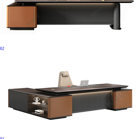
02
01