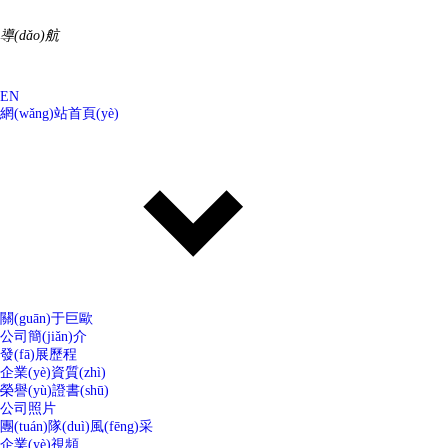
導(dǎo)航
EN
網(wǎng)站首頁(yè)
關(guān)于巨歐
公司簡(jiǎn)介
發(fā)展歷程
企業(yè)資質(zhì)
榮譽(yù)證書(shū)
公司照片
團(tuán)隊(duì)風(fēng)采
企業(yè)視頻