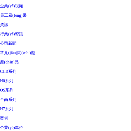
企業(yè)視頻
員工風(fēng)采
資訊
行業(yè)資訊
公司新聞
常見(jiàn)問(wèn)題
產(chǎn)品
CHB系列
H0系列
QS系列
至尚系列
H7系列
案例
企業(yè)單位