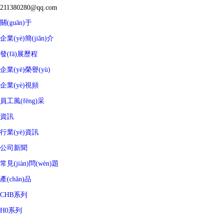
211380280@qq.com
關(guān)于
企業(yè)簡(jiǎn)介
發(fā)展歷程
企業(yè)榮譽(yù)
企業(yè)視頻
員工風(fēng)采
資訊
行業(yè)資訊
公司新聞
常見(jiàn)問(wèn)題
產(chǎn)品
CHB系列
H0系列