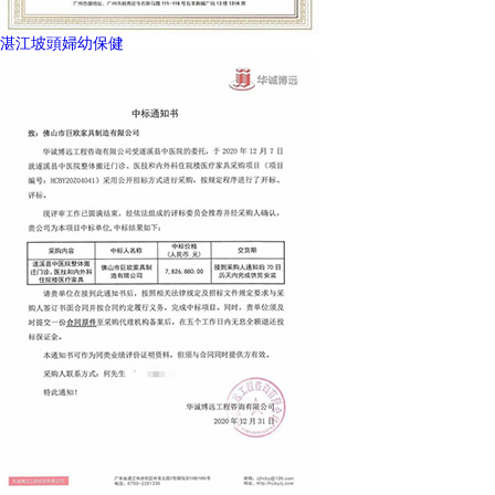
湛江坡頭婦幼保健