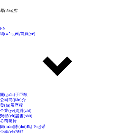
導(dǎo)航
EN
網(wǎng)站首頁(yè)
關(guān)于巨歐
公司簡(jiǎn)介
發(fā)展歷程
企業(yè)資質(zhì)
榮譽(yù)證書(shū)
公司照片
團(tuán)隊(duì)風(fēng)采
企業(yè)視頻