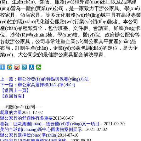
(fā)、生產(chǎn)、銷售、服務(wù)和外貿(mào)出口以及品牌經
(jīng)營為一體的實業(yè)公司，是一家致力于辦公家具、學(xué)
校家具、酒店家具、等多元化服務(wù)領(lǐng)域中具有高度專業
(yè)性的現(xiàn)代化辦公服務(wù)行業(yè)領(lǐng)跑者。本公司
產(chǎn)品種類齊全，包含班臺、文件柜、會議室、屏風(fēng)卡
位、沙發(fā)轉(zhuǎn)椅、學(xué)校、醫(yī)院、政府辦公配套等
各款辦公家具，公司非常注重企業(yè)辦公家具平面產(chǎn)品
布局，訂制生產(chǎn)，企業(yè)形象色調(diào)的定位，是大企
業(yè)、大公司您的最佳辦公家具配套解決專家。
上一篇
：辦公沙發(fā)的特點與保養(yǎng)方法
下一篇
：辦公家具選擇標(biāo)準(zhǔn)
【返回上一頁】
【返回首頁】
— 相關(guān)新聞 —
凝聚的力量
2021-12-02
辦公家具的舒適性有多重要
2013-06-07
喜報！巨歐集團(tuán)—德云醫(yī)養(yǎng)又一項目…
2021-09-30
美的全球創(chuàng)新中心圖書館案例展示…
2021-07-02
辦公家具選擇標(biāo)準(zhǔn)
2014-07-10
巨歐家具10周年慶典暨2019年度盛…
2020-05-04