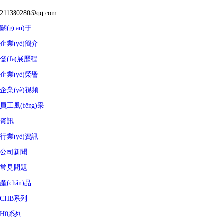
211380280@qq.com
關(guān)于
企業(yè)簡介
發(fā)展歷程
企業(yè)榮譽
企業(yè)視頻
員工風(fēng)采
資訊
行業(yè)資訊
公司新聞
常見問題
產(chǎn)品
CHB系列
H0系列