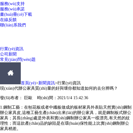
服務(wù)支持
服務(wù)承諾
畫(huà)冊(cè)下載
在線反饋
聯(lián)系我們
NEWS
新聞資訊
行業(yè)資訊
公司新聞
常見(jiàn)問(wèn)題
首頁(yè)
>
新聞資訊
>
行業(yè)資訊
現(xiàn)代辦公家具質(zhì)量的好與壞你都知道如何的去分辨嗎？
發(fā)布者： 巨歐 時(shí)間：2021/1/4 15:42:36
1.鋼制工藝：在刨花板或者中纖板做成的板材家具外表貼天然實(shí)鋼制
辦公家具皮,這種工藝生產(chǎn)出來(lái)的辦公家具，就是鋼制板式辦公
家具；其長(zhǎng)處是外表和實(shí)鋼制辦公家具一樣漂亮,有天然的紋
理性；而這款產(chǎn)品的缺陷是在環(huán)保性能上比實(shí)鋼制辦公
家具稍差。