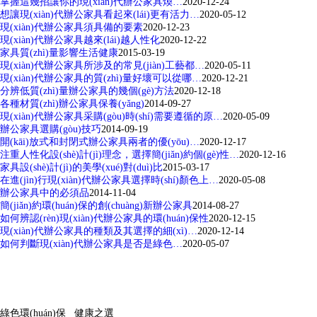
掌握這幾招讓你的現(xiàn)代辦公家具煥…
2020-12-24
想讓現(xiàn)代辦公家具看起來(lái)更有活力…
2020-05-12
現(xiàn)代辦公家具須具備的要素
2020-12-23
現(xiàn)代辦公家具越來(lái)越人性化
2020-12-22
家具質(zhì)量影響生活健康
2015-03-19
現(xiàn)代辦公家具所涉及的常見(jiàn)工藝都…
2020-05-11
現(xiàn)代辦公家具的質(zhì)量好壞可以從哪…
2020-12-21
分辨低質(zhì)量辦公家具的幾個(gè)方法
2020-12-18
各種材質(zhì)辦公家具保養(yǎng)
2014-09-27
現(xiàn)代辦公家具采購(gòu)時(shí)需要遵循的原…
2020-05-09
辦公家具選購(gòu)技巧
2014-09-19
開(kāi)放式和封閉式辦公家具兩者的優(yōu)…
2020-12-17
注重人性化設(shè)計(jì)理念，選擇簡(jiǎn)約個(gè)性…
2020-12-16
家具設(shè)計(jì)的美學(xué)對(duì)比
2015-03-17
在進(jìn)行現(xiàn)代辦公家具選擇時(shí)顏色上…
2020-05-08
辦公家具中的必須品
2014-11-04
簡(jiǎn)約環(huán)保的創(chuàng)新辦公家具
2014-08-27
如何辨認(rèn)現(xiàn)代辦公家具的環(huán)保性
2020-12-15
現(xiàn)代辦公家具的種類及其選擇的細(xì)…
2020-12-14
如何判斷現(xiàn)代辦公家具是否是綠色…
2020-05-07
綠色環(huán)保 健康之選