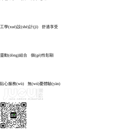
工學(xué)設(shè)計(jì) 舒適享受
靈動(dòng)組合 個(gè)性彰顯
貼心服務(wù) 無(wú)憂體驗(yàn)