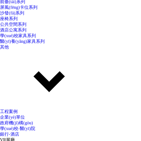
前臺(tái)系列
屏風(fēng)卡位系列
沙發(fā)系列
座椅系列
公共空間系列
酒店公寓系列
學(xué)校家具系列
醫(yī)養(yǎng)家具系列
其他
工程案例
企業(yè)單位
政府機(jī)構(gòu)
學(xué)校-醫(yī)院
銀行-酒店
VR展廳