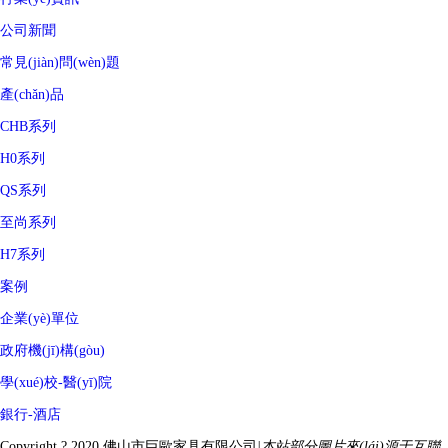
公司新聞
常見(jiàn)問(wèn)題
產(chǎn)品
CHB系列
H0系列
QS系列
至尚系列
H7系列
案例
企業(yè)單位
政府機(jī)構(gòu)
學(xué)校-醫(yī)院
銀行-酒店
Copyright ? 2020 佛山市巨歐家具有限公司
|本站部分圖片來(lái)源于互聯