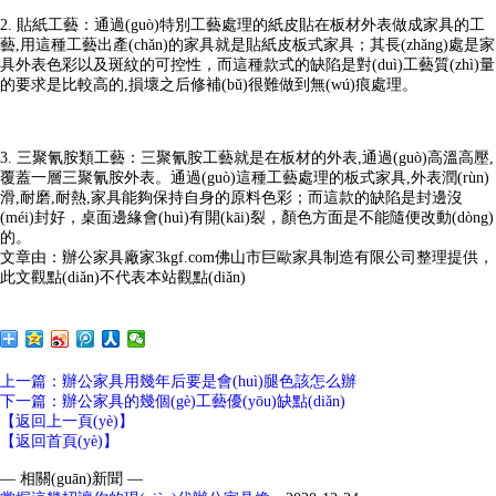
2. 貼紙工藝：通過(guò)特別工藝處理的紙皮貼在板材外表做成家具的工
藝,用這種工藝出產(chǎn)的家具就是貼紙皮板式家具；其長(zhǎng)處是家
具外表色彩以及斑紋的可控性，而這種款式的缺陷是對(duì)工藝質(zhì)量
的要求是比較高的,損壞之后修補(bǔ)很難做到無(wú)痕處理。
3. 三聚氰胺類工藝：三聚氰胺工藝就是在板材的外表,通過(guò)高溫高壓,
覆蓋一層三聚氰胺外表。通過(guò)這種工藝處理的板式家具,外表潤(rùn)
滑,耐磨,耐熱,家具能夠保持自身的原料色彩；而這款的缺陷是封邊沒
(méi)封好，桌面邊緣會(huì)有開(kāi)裂，顏色方面是不能隨便改動(dòng)
的。
文章由：辦公家具廠家3kgf.com佛山市巨歐家具制造有限公司整理提供，
此文觀點(diǎn)不代表本站觀點(diǎn)
上一篇
：辦公家具用幾年后要是會(huì)腿色該怎么辦
下一篇
：辦公家具的幾個(gè)工藝優(yōu)缺點(diǎn)
【返回上一頁(yè)】
【返回首頁(yè)】
— 相關(guān)新聞 —