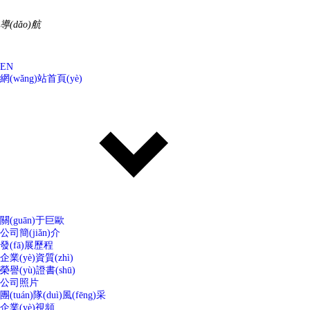
導(dǎo)航
EN
網(wǎng)站首頁(yè)
關(guān)于巨歐
公司簡(jiǎn)介
發(fā)展歷程
企業(yè)資質(zhì)
榮譽(yù)證書(shū)
公司照片
團(tuán)隊(duì)風(fēng)采
企業(yè)視頻