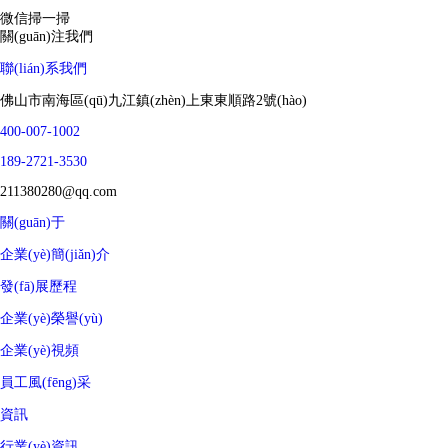
微信掃一掃
關(guān)注我們
聯(lián)系我們
佛山市南海區(qū)九江鎮(zhèn)上東東順路2號(hào)
400-007-1002
189-2721-3530
211380280@qq.com
關(guān)于
企業(yè)簡(jiǎn)介
發(fā)展歷程
企業(yè)榮譽(yù)
企業(yè)視頻
員工風(fēng)采
資訊
行業(yè)資訊