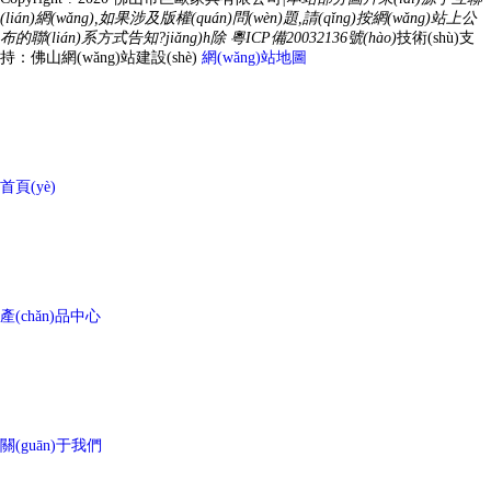
(lián)網(wǎng),如果涉及版權(quán)問(wèn)題,請(qǐng)按網(wǎng)站上公
布的聯(lián)系方式告知?jiǎng)h除
粵ICP備20032136號(hào)
技術(shù)支
持：
佛山網(wǎng)站建設(shè)
網(wǎng)站地圖
首頁(yè)
產(chǎn)品中心
關(guān)于我們