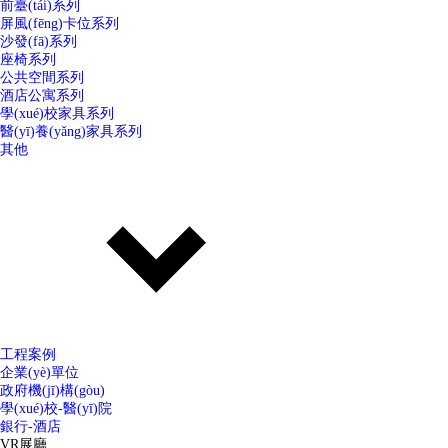
前臺(tái)系列
屏風(fēng)卡位系列
沙發(fā)系列
座椅系列
公共空間系列
酒店公寓系列
學(xué)校家具系列
醫(yī)養(yǎng)家具系列
其他
工程案例
企業(yè)單位
政府機(jī)構(gòu)
學(xué)校-醫(yī)院
銀行-酒店
VR展廳