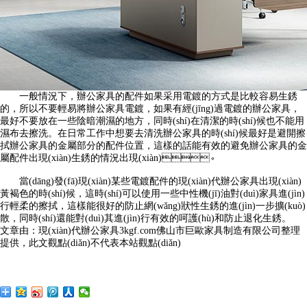
一般情況下，辦公家具的配件如果采用電鍍的方式是比較容易生銹
的，所以不要輕易將辦公家具電鍍，如果有經(jīng)過電鍍的辦公家具，
最好不要放在一些陰暗潮濕的地方，同時(shí)在清潔的時(shí)候也不能用
濕布去擦洗。在日常工作中想要去清洗辦公家具的時(shí)候最好是避開擦
拭辦公家具的金屬部分的配件位置，這樣的話能有效的避免辦公家具的金
屬配件出現(xiàn)生銹的情況出現(xiàn)。
當(dāng)發(fā)現(xiàn)某些電鍍配件的現(xiàn)代辦公家具出現(xiàn)
黃褐色的時(shí)候，這時(shí)可以使用一些中性機(jī)油對(duì)家具進(jìn)
行輕柔的擦拭，這樣能很好的防止網(wǎng)狀性生銹的進(jìn)一步擴(kuò)
散，同時(shí)還能對(duì)其進(jìn)行有效的呵護(hù)和防止退化生銹。
文章由：現(xiàn)代辦公家具3kgf.com佛山市巨歐家具制造有限公司整理
提供，此文觀點(diǎn)不代表本站觀點(diǎn)