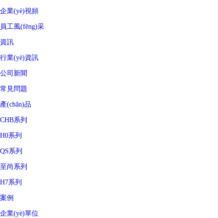
企業(yè)視頻
員工風(fēng)采
資訊
行業(yè)資訊
公司新聞
常見問題
產(chǎn)品
CHB系列
H0系列
QS系列
至尚系列
H7系列
案例
企業(yè)單位