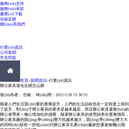
服務(wù)支持
服務(wù)承諾
畫冊(cè)下載
在線反饋
聯(lián)系我們
NEWS
新聞資訊
行業(yè)資訊
公司新聞
常見問題
首頁
>
新聞資訊
>
行業(yè)資訊
辦公家具退化生銹怎么辦
發(fā)布者： 巨歐 時(shí)間：2021/1/28 15:38:55
隨著人們生活質(zhì)量的逐漸提升，人們的生活品味也在一定程度上得到
了提升，對(duì)于辦公家具的要求是越來越高，而且辦公家具還會(huì)給
辦公者帶來一種心情放松的感覺，隨著辦公家具的使用頻率在逐漸增高，
辦公家具廠的競(jìng)爭(zhēng)壓力也越來越大，競(jìng)爭(zhēng)壓力大
的同時(shí)就有一些現(xiàn)代辦公家具生產(chǎn)廠家想通過偷機(jī)取