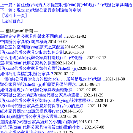
上一篇
：留住優(yōu)秀人才從定制優(yōu)質(zhì)現(xiàn)代辦公家具開始
下一篇
：現(xiàn)代辦公家具定制該如何定制
【返回上一頁】
【返回首頁】
— 相關(guān)新聞 —
高端定制辦公家具能帶來不同的感…
2021-12-02
中國辦公家具發(fā)展概況
2014-09-05
辦公室的空間應(yīng)該怎么來配置
2014-09-28
現(xiàn)代辦公家具定制該如何定制
2020-11-30
怎么用現(xiàn)代辦公家具打造現(xiàn)代化辦…
2021-07-12
選擇現(xiàn)代辦公家具的原因
2021-12-01
現(xiàn)代辦公室家具如何布置設(shè)計(jì)
2020-11-28
如何巧用高檔定制辦公家具？
2020-07-27
一個(gè)公司實(shí)力的標(biāo)志，居然是現(xiàn)代辦…
2021-11-30
辦公家具的設(shè)計(jì)所需要具備的理念…
2015-06-24
如何處理現(xiàn)代辦公家具表面輕微損…
2021-07-09
不同辦公區(qū)域現(xiàn)代辦公家具挑選指…
2021-11-29
現(xiàn)代辦公家具拆裝時(shí)應(yīng)該注意哪些…
2020-11-27
現(xiàn)代辦公家具金屬如何保養(yǎng)的更好…
2021-11-26
紅木家具應(yīng)該怎樣保養(yǎng)
2014-11-06
時(shí)尚型的辦公家具怎么選擇
2020-03-26
選購企業(yè)辦公家具須知的小細(xì)節(jié)
2015-01-17
辨別現(xiàn)代辦公家具油漆質(zhì)量的小妙…
2021-07-08
為什么辦公家具這么時(shí)髦
2021-11-25