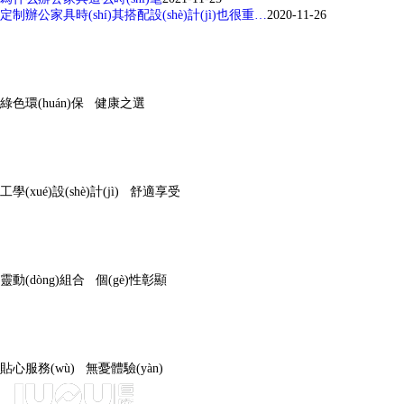
定制辦公家具時(shí)其搭配設(shè)計(jì)也很重…
2020-11-26
綠色環(huán)保 健康之選
工學(xué)設(shè)計(jì) 舒適享受
靈動(dòng)組合 個(gè)性彰顯
貼心服務(wù) 無憂體驗(yàn)