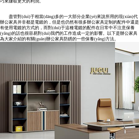
巧來賺取更大的利潤。
盡管對(duì)于相當(dāng)多的一大部分企業(yè)來說所用的現(xiàn)代
辦公家具并非都是電鍍的，但是也仍然有很多辦公家具定制的配件中還是
有使用電鍍的方式的，而對(duì)于這種電鍍的配件在日常中不注意保養
(yǎng)的話也很容易對(duì)我們的工作造成一定的影響。以下是辦公家具
為大家介紹的有關(guān)辦公家具防銹的一些保養(yǎng)方法。