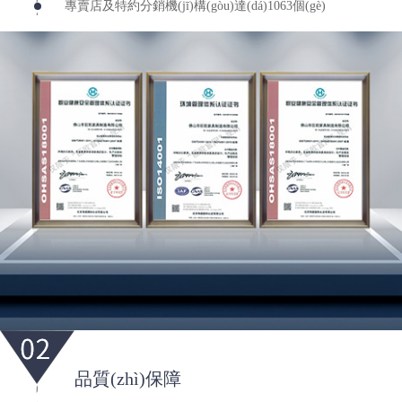
專賣店及特約分銷機(jī)構(gòu)達(dá)1063個(gè)
品質(zhì)保障