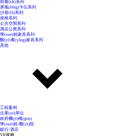
前臺(tái)系列
屏風(fēng)卡位系列
沙發(fā)系列
座椅系列
公共空間系列
酒店公寓系列
學(xué)校家具系列
醫(yī)養(yǎng)家具系列
其他
工程案例
企業(yè)單位
政府機(jī)構(gòu)
學(xué)校-醫(yī)院
銀行-酒店
VR展廳