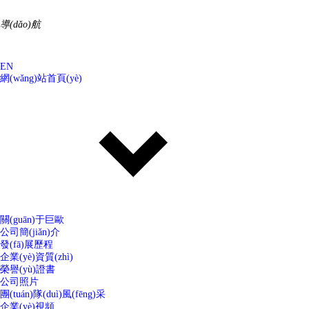
導(dǎo)航
EN
網(wǎng)站首頁(yè)
關(guān)于巨歐
公司簡(jiǎn)介
發(fā)展歷程
企業(yè)資質(zhì)
榮譽(yù)證書
公司照片
團(tuán)隊(duì)風(fēng)采
企業(yè)視頻