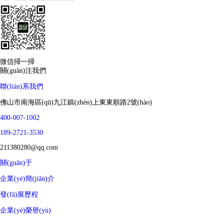
微信掃一掃
關(guān)注我們
聯(lián)系我們
佛山市南海區(qū)九江鎮(zhèn)上東東順路2號(hào)
400-007-1002
189-2721-3530
211380280@qq.com
關(guān)于
企業(yè)簡(jiǎn)介
發(fā)展歷程
企業(yè)榮譽(yù)