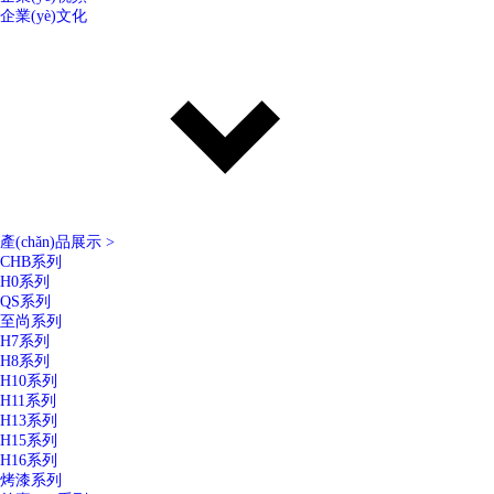
企業(yè)文化
產(chǎn)品展示
>
CHB系列
H0系列
QS系列
至尚系列
H7系列
H8系列
H10系列
H11系列
H13系列
H15系列
H16系列
烤漆系列