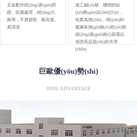
五金配件經(jīng)過(guò)防
做工細(xì)致，聰明的結
銹、防腐處理，經(jīng)久
(jié)構(gòu)設(shè)計(jì)，
耐用，不易變形、耐高溫、
化繁為簡(jiǎn)，簡(jiǎn)約
易清潔
凝練各個(gè)細(xì)節(jié)都
經(jīng)過(guò)精心篩選以
保證高品質(zhì)的水準
(zhǔn)
巨歐優(yōu)勢(shì)
JUOU ADVANTAGE