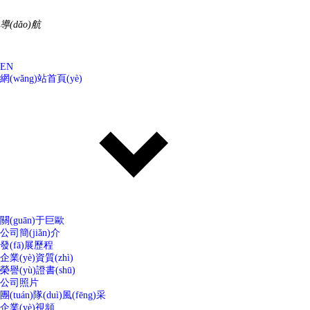
導(dǎo)航
EN
網(wǎng)站首頁(yè)
關(guān)于巨歐
公司簡(jiǎn)介
發(fā)展歷程
企業(yè)資質(zhì)
榮譽(yù)證書(shū)
公司照片
團(tuán)隊(duì)風(fēng)采
企業(yè)視頻