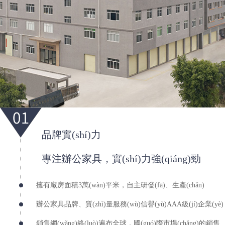
品牌實(shí)力
專注辦公家具，實(shí)力強(qiáng)勁
擁有廠房面積3萬(wàn)平米，自主研發(fā)、生產(chǎn)
辦公家具品牌、質(zhì)量服務(wù)信譽(yù)AAA級(jí)企業(yè)
銷售網(wǎng)絡(luò)遍布全球，國(guó)際市場(chǎng)的銷售