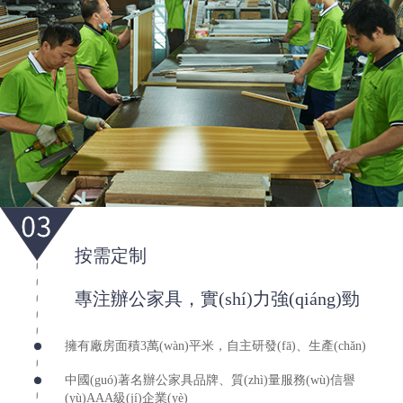
按需定制
專注辦公家具，實(shí)力強(qiáng)勁
擁有廠房面積3萬(wàn)平米，自主研發(fā)、生產(chǎn)
中國(guó)著名辦公家具品牌、質(zhì)量服務(wù)信譽
(yù)AAA級(jí)企業(yè)