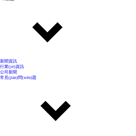
新聞資訊
行業(yè)資訊
公司新聞
常見(jiàn)問(wèn)題