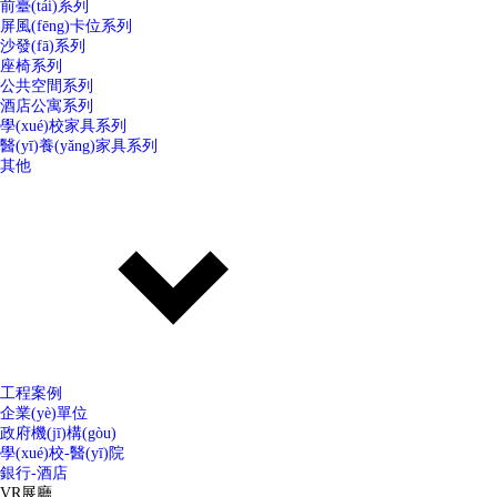
前臺(tái)系列
屏風(fēng)卡位系列
沙發(fā)系列
座椅系列
公共空間系列
酒店公寓系列
學(xué)校家具系列
醫(yī)養(yǎng)家具系列
其他
工程案例
企業(yè)單位
政府機(jī)構(gòu)
學(xué)校-醫(yī)院
銀行-酒店
VR展廳