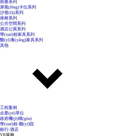
前臺系列
屏風(fēng)卡位系列
沙發(fā)系列
座椅系列
公共空間系列
酒店公寓系列
學(xué)校家具系列
醫(yī)養(yǎng)家具系列
其他
工程案例
企業(yè)單位
政府機(jī)構(gòu)
學(xué)校-醫(yī)院
銀行-酒店
VR展廳