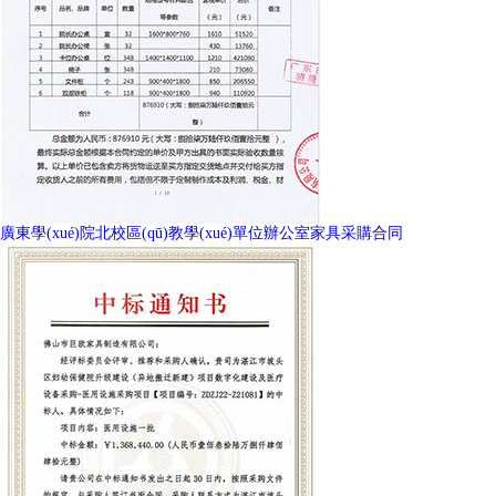
廣東學(xué)院北校區(qū)教學(xué)單位辦公室家具采購合同