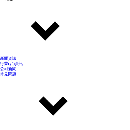
新聞資訊
行業(yè)資訊
公司新聞
常見問題