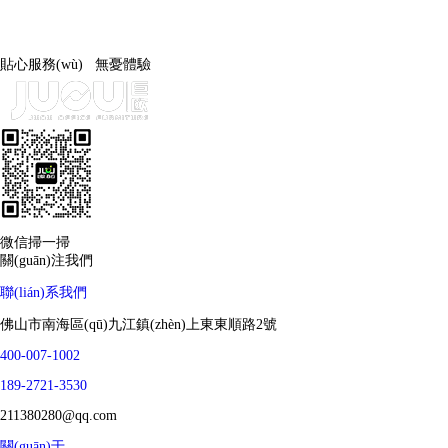
貼心服務(wù) 無憂體驗
微信掃一掃
關(guān)注我們
聯(lián)系我們
佛山市南海區(qū)九江鎮(zhèn)上東東順路2號
400-007-1002
189-2721-3530
211380280@qq.com
關(guān)于