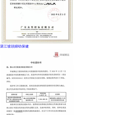
湛江坡頭婦幼保健