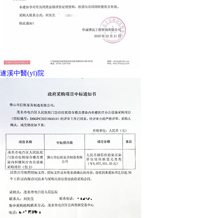
遂溪中醫(yī)院